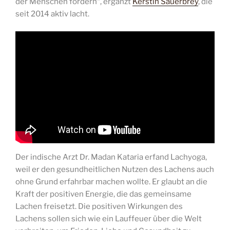
der Menschen fördern“, ergänzt
Kerstin Sauerbrey
, die
seit 2014 aktiv lacht.
Der indische Arzt Dr. Madan Kataria erfand Lachyoga,
weil er den gesundheitlichen Nutzen des Lachens auch
ohne Grund erfahrbar machen wollte. Er glaubt an die
Kraft der positiven Energie, die das gemeinsame
Lachen freisetzt. Die positiven Wirkungen des
Lachens sollen sich wie ein Lauffeuer über die Welt