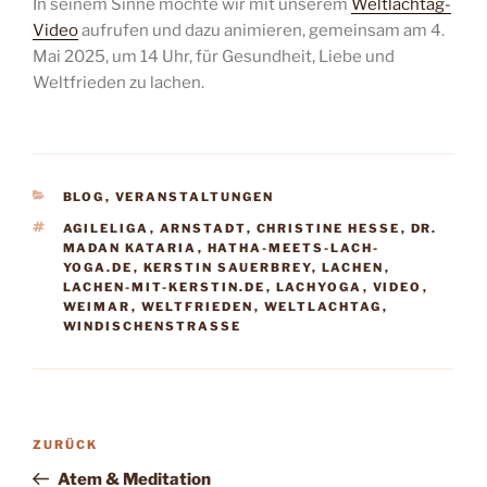
In seinem Sinne möchte wir mit unserem
Weltlachtag-
Video
aufrufen und dazu animieren, gemeinsam am 4.
Mai 2025, um 14 Uhr, für Gesundheit, Liebe und
Weltfrieden zu lachen.
KATEGORIEN
BLOG
,
VERANSTALTUNGEN
SCHLAGWÖRTER
AGILELIGA
,
ARNSTADT
,
CHRISTINE HESSE
,
DR.
MADAN KATARIA
,
HATHA-MEETS-LACH-
YOGA.DE
,
KERSTIN SAUERBREY
,
LACHEN
,
LACHEN-MIT-KERSTIN.DE
,
LACHYOGA
,
VIDEO
,
WEIMAR
,
WELTFRIEDEN
,
WELTLACHTAG
,
WINDISCHENSTRASSE
Beitragsnavigation
Vorheriger
ZURÜCK
Beitrag
Atem & Meditation