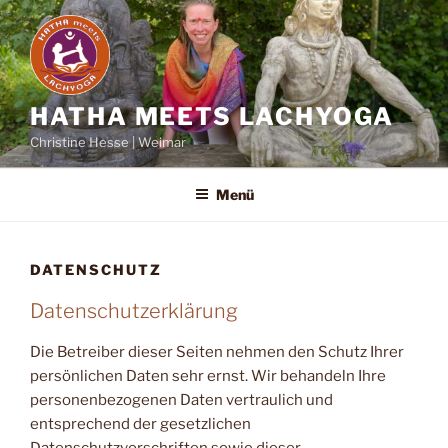
Zum
Inhalt
springen
HATHA MEETS LACHYOGA
Christine Hesse | Weimar
Menü
DATENSCHUTZ
Datenschutzerklärung
Die Betreiber dieser Seiten nehmen den Schutz Ihrer
persönlichen Daten sehr ernst. Wir behandeln Ihre
personenbezogenen Daten vertraulich und
entsprechend der gesetzlichen