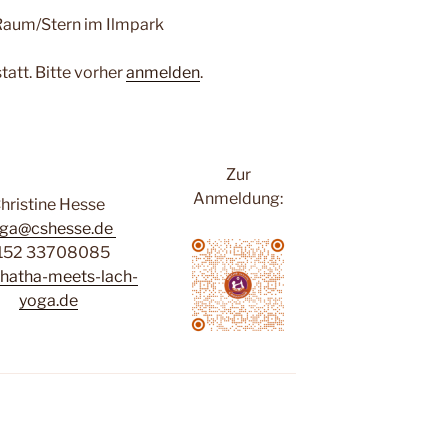
Raum/Stern im Ilmpark
tatt. Bitte vorher
anmelden
.
Zur
Anmeldung:
hristine Hesse
ga@cshesse.de
152 33708085
hatha-meets-lach-
yoga.de