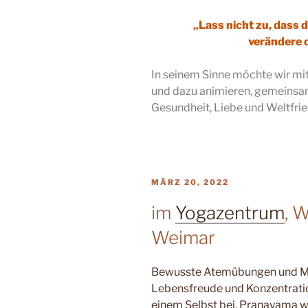
„Lass nicht zu, dass 
verändere d
In seinem Sinne möchte wir m
und dazu animieren, gemeinsam
Gesundheit, Liebe und Weltfrie
VERÖFFENTLICHT
MÄRZ 20, 2022
AM
im
Yogazentrum
, 
Weimar
Bewusste Atemübungen und Me
Lebensfreude und Konzentration
einem Selbst bei. Pranayama wi