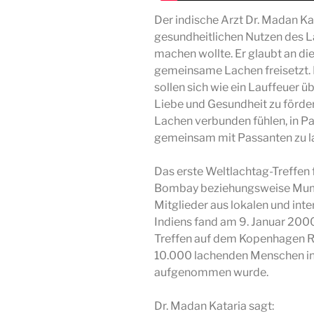
Der indische Arzt Dr. Madan Ka
gesundheitlichen Nutzen des 
machen wollte. Er glaubt an die
gemeinsame Lachen freisetzt.
sollen sich wie ein Lauffeuer ü
Liebe und Gesundheit zu fördern
Lachen verbunden fühlen, in Pa
gemeinsam mit Passanten zu l
Das erste Weltlachtag-Treffen 
Bombay beziehungsweise Mumba
Mitglieder aus lokalen und int
Indiens fand am 9. Januar 20
Treffen auf dem Kopenhagen Ra
10.000 lachenden Menschen in
aufgenommen wurde.
Dr. Madan Kataria sagt: