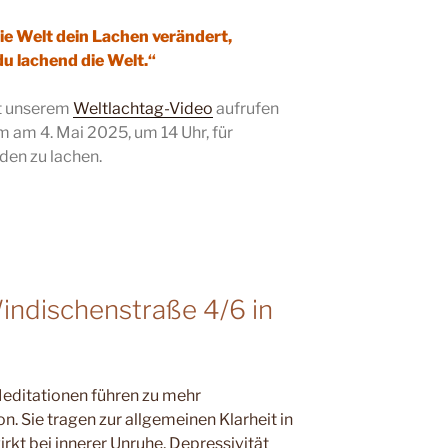
die Welt dein Lachen verändert,
u lachend die Welt.“
it unserem
Weltlachtag-Video
aufrufen
 am 4. Mai 2025, um 14 Uhr, für
den zu lachen.
Windischenstraße 4/6 in
ditationen führen zu mehr
. Sie tragen zur allgemeinen Klarheit in
rkt bei innerer Unruhe, Depressivität