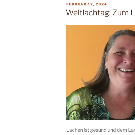
VERÖFFENTLICHT
FEBRUAR 12, 2024
AM
Weltlachtag: Zum L
Lachen ist gesund und dem La