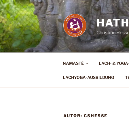
Zum
Inhalt
springen
HATH
Christine Hess
NAMASTÉ
LACH- & YOGA
LACHYOGA-AUSBILDUNG
T
AUTOR:
CSHESSE