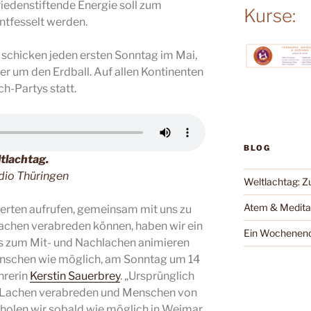
friedenstiftende Energie soll zum
Kurse:
ntfesselt werden.
 schicken jeden ersten Sonntag im Mai,
er um den Erdball. Auf allen Kontinenten
ch-Partys statt.
BLOG
tlachtag.
adio Thüringen
Weltlachtag: Z
Atem & Medita
erten aufrufen, gemeinsam mit uns zu
Lachen verabreden können, haben wir ein
Ein Wochenend
zum Mit- und Nachlachen animieren
e Menschen wie möglich, am Sonntag um 14
hrerin
Kerstin Sauerbrey
. „Ursprünglich
m Lachen verabreden und Menschen von
s holen wir sobald wie möglich in Weimar