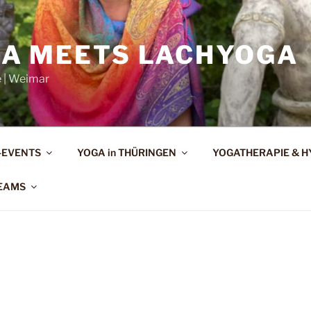
A MEETS LACHYOGA
e | Weimar
-EVENTS
YOGA in THÜRINGEN
YOGATHERAPIE & 
EAMS