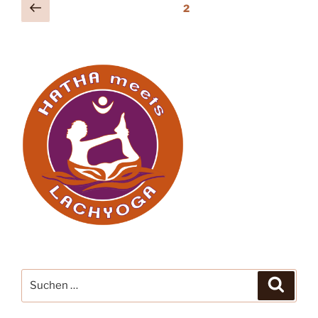
Seitennummerierung
Vorherige
Seite
2
Seite
der
Beiträge
Suche
Suche
nach: