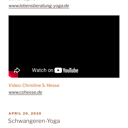
www.lebensberatung-yoga.de
Video: Christine S. Hesse
www.cshesse.de
VERÖFFENTLICHT
APRIL 20, 2020
AM
Schwangeren-Yoga