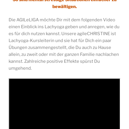
bewältigen.
Die AGILeLIGA möchte Dir mit dem folgenden Video
einen Einblick ins Lachyoga geben und anregen, wie du
es für dich nutzen kannst. Unsere agileCHRISTINE ist
Lachyoga-Kursleiterin und sie hat für Dich ein paar
Übungen zusammengestellt, die Du auch zu Hause
allein, zu zweit oder mit der ganzen Familie nachlachen
kannst. Zahlreiche positive Effekte spürst Du
umgehend.