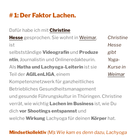
# 1: Der Faktor Lachen.
Dafür habe ich mit
Christine
Hesse
gesprochen. Sie wohnt in
Weimar
,
Christine
ist
Hesse
selbstständige
Videografin
und
Produze
gibt
ntin
, Journalistin und Onlineredakteurin.
Yoga-
Als
Hatha und Lachyoga-Leiterin
ist sie
Kurse in
Teil der
AGILenLIGA
, einem
Weimar
Kompetenznetzwerk für ganzheitliches
Betriebliches Gesundheitsmanagement
und gesunde Führungskultur in Thüringen. Christine
verrät, wie wichtig
Lachen im Business
ist, wie Du
dich
vor Shootings entspannst
und
welche
Wirkung
Lachyoga für deinen
Körper
hat.
Mindsetkollektiv
(M)
:
Wie kam es denn dazu, Lachyoga