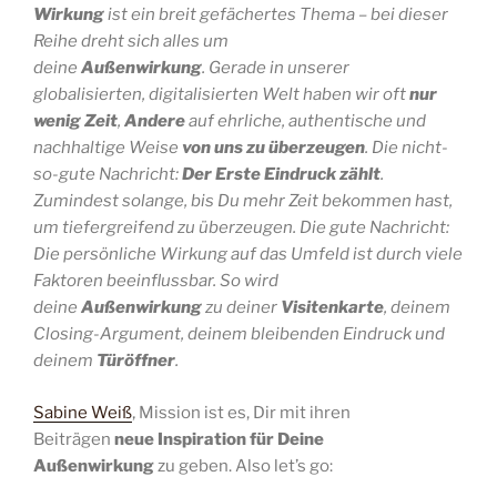
Wirkung
ist ein breit gefächertes Thema – bei dieser
Reihe dreht sich alles um
deine
Außenwirkung
.
Gerade in unserer
globalisierten, digitalisierten Welt haben wir oft
nur
wenig
Zeit
,
Andere
auf ehrliche, authentische und
nachhaltige Weise
von uns zu überzeugen
.
Die nicht-
so-gute Nachricht:
Der Erste Eindruck zählt
.
Zumindest solange, bis Du mehr Zeit bekommen hast,
um tiefergreifend zu überzeugen.
Die gute Nachricht:
Die persönliche Wirkung auf das Umfeld ist durch viele
Faktoren beeinflussbar. So wird
deine
Außenwirkung
zu deiner
Visitenkarte
, deinem
Closing-Argument, deinem bleibenden Eindruck und
deinem
Türöffner
.
Sabine Weiß
‚ Mission ist es, Dir mit ihren
Beiträgen
neue Inspiration für Deine
Außenwirkung
zu geben. Also let’s go: