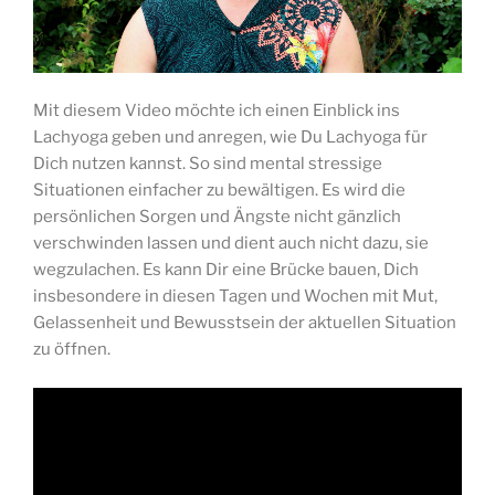
Mit diesem Video möchte ich einen Einblick ins
Lachyoga geben und anregen, wie Du Lachyoga für
Dich nutzen kannst. So sind mental stressige
Situationen einfacher zu bewältigen. Es wird die
persönlichen Sorgen und Ängste nicht gänzlich
verschwinden lassen und dient auch nicht dazu, sie
wegzulachen. Es kann Dir eine Brücke bauen, Dich
insbesondere in diesen Tagen und Wochen mit Mut,
Gelassenheit und Bewusstsein der aktuellen Situation
zu öffnen.