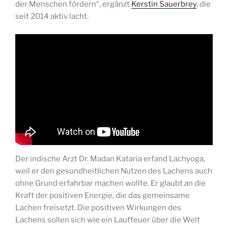
der Menschen fördern“, ergänzt
Kerstin Sauerbrey
, die
seit 2014 aktiv lacht.
Der indische Arzt Dr. Madan Kataria erfand Lachyoga,
weil er den gesundheitlichen Nutzen des Lachens auch
ohne Grund erfahrbar machen wollte. Er glaubt an die
Kraft der positiven Energie, die das gemeinsame
Lachen freisetzt. Die positiven Wirkungen des
Lachens sollen sich wie ein Lauffeuer über die Welt