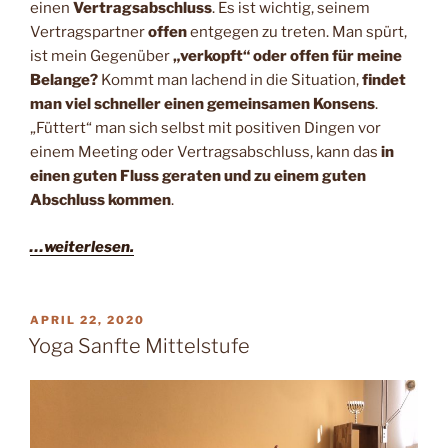
einen
Vertragsabschluss
. Es ist wichtig, seinem
Vertragspartner
offen
entgegen zu treten. Man spürt,
ist mein Gegenüber
„verkopft“ oder offen für meine
Belange?
Kommt man lachend in die Situation,
findet
man viel schneller einen gemeinsamen Konsens
.
„Füttert“ man sich selbst mit positiven Dingen vor
einem Meeting oder Vertragsabschluss, kann das
in
einen guten Fluss geraten und zu einem guten
Abschluss kommen
.
…weiterlesen.
VERÖFFENTLICHT
APRIL 22, 2020
AM
Yoga Sanfte Mittelstufe