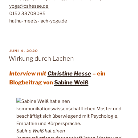
yoga@cshesse.de
0152 33708085
hatha-meets-lach-yoga.de
VERÖFFENTLICHT
JUNI 4, 2020
AM
Wirkung durch Lachen
Interview mit
Christine Hesse
– ein
Blogbeitrag von
Sabine Weiß
Sabine Weiß hat einen