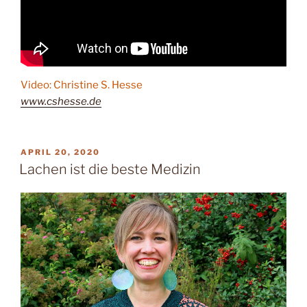
Video: Christine S. Hesse
www.cshesse.de
VERÖFFENTLICHT
APRIL 20, 2020
AM
Lachen ist die beste Medizin