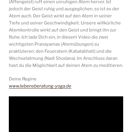
(Affengeist) ruft einen unruhigen Atem hervor. Ist
jedoch der Geist ruhig und ausgeglichen, so ist es der
Atem auch. Der Geist wirkt auf den Atem in seiner
Tiefe und seiner Geschwindigkeit. Unsere willkürliche
Atemkontrolle wirkt auf den Geist und bringt ihn zur
Ruhe. Ich lade Dich ein, in diesem Video die zwei
wichtigsten Pranayamas (Atemübungen) zu
praktizieren: den Feueratem (Kabalabhati) und die
Wechselatmung (Nadi Shodana). Im Anschluss daran
hast du die Möglichkeit auf deinen Atem zu meditieren.
Deine Regine
www.lebensberatung-yoga.de