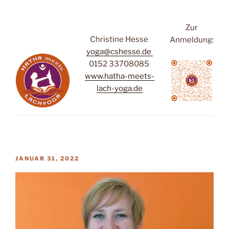
Zur
Christine Hesse
Anmeldung:
yoga@cshesse.de
0152 33708085
www.hatha-meets-
lach-yoga.de
VERÖFFENTLICHT
JANUAR 31, 2022
AM