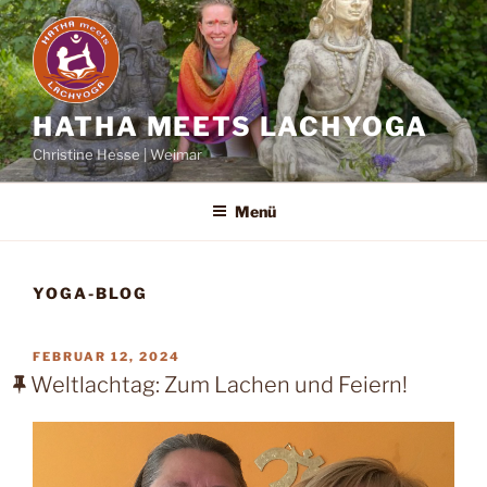
Zum
Inhalt
springen
HATHA MEETS LACHYOGA
Christine Hesse | Weimar
Menü
YOGA-BLOG
VERÖFFENTLICHT
FEBRUAR 12, 2024
AM
Weltlachtag: Zum Lachen und Feiern!