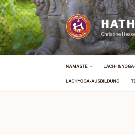
Zum
Inhalt
springen
HATH
Christine Hess
NAMASTÉ
LACH- & YOGA
LACHYOGA-AUSBILDUNG
T