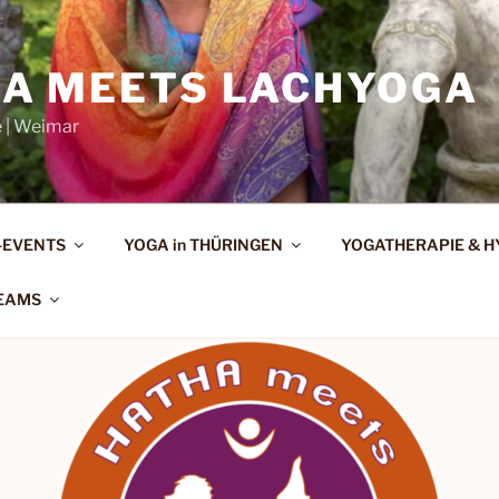
A MEETS LACHYOGA
e | Weimar
-EVENTS
YOGA in THÜRINGEN
YOGATHERAPIE & 
EAMS