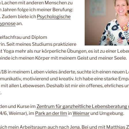
n Lachen mit anderen Menschen zu
n Jahren folge ich meiner Berufung:
. Zudem biete ich
Psychologische
Hypnose
an.
telfachfrau und Diplom
n. Seit meines Studiums praktiziere
ist Yoga mehr als nur körperliche Übungen, es ist zu einer Leb
binde ich meinen Körper mit meinem Geist und meiner Seele.
8 in meinem Leben vieles änderte, suchte ich einen neuen Le
munikativ, motivierend und kreativ. Ich habe eine starke Empa
 mit allen Lebewesen. Deshalb ist mir ein offenes, ehrliches u
.
nden und Kurse im
Zentrum für ganzheitliche Lebensberatung
4/6, Weimar), im
Park an der Ilm
in
Weimar
und Umgebung.
ich mein Arbeitsraum auch nach Jena. Bei und mit Matthias Zi