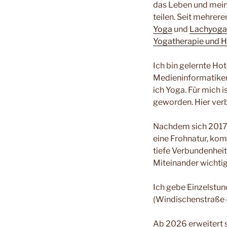
das Leben und mei
teilen. Seit mehrere
Yoga
und
L
achyoga
Yogatherapie und 
Ich bin gelernte Ho
Medieninformatikeri
ich Yoga. Für mich 
geworden. Hier ver
Nachdem sich 2017/1
eine Frohnatur, kom
tiefe Verbundenheit
Miteinander wichtig
Ich gebe Einzelstu
(Windischenstraße 
Ab 2026 erweitert s