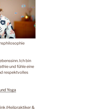
ensphilosophie
benssinn. Ich bin
thie und fühle eine
nd respektvolles
 und Yoga
nk (Heilpraktiker &